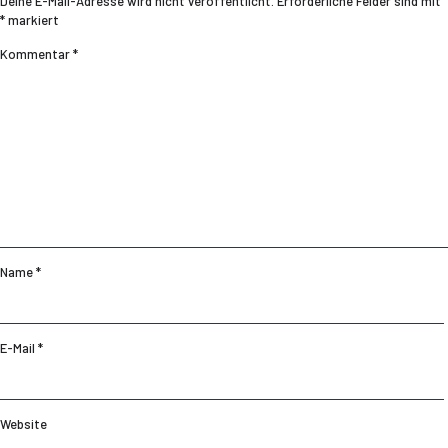
Deine E-Mail-Adresse wird nicht veröffentlicht.
Erforderliche Felder sind mit
*
markiert
Kommentar
*
Name
*
E-Mail
*
Website