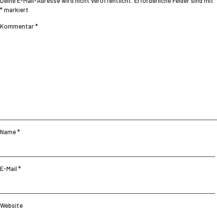
Deine E-Mail-Adresse wird nicht veröffentlicht.
Erforderliche Felder sind mit
*
markiert
Kommentar
*
Name
*
E-Mail
*
Website